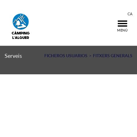
CA
MENÚ
Serveis
FICHEROS USUARIOS
FITXERS GENERALS